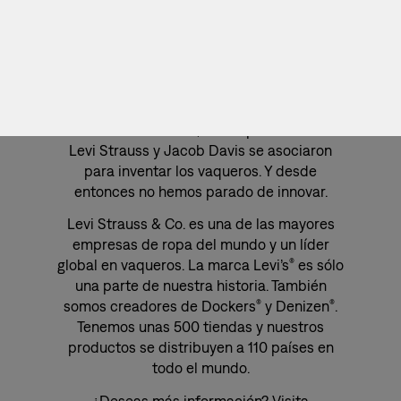
NUESTRO ESTILO ES TREMENDAMENTE
ACTUAL, PERO EMPEZAMOS EN 1853.
Esa es la fecha en que se inició Levi Strauss
& Co. Más adelante, los emprendedores
Levi Strauss y Jacob Davis se asociaron
para inventar los vaqueros. Y desde
entonces no hemos parado de innovar.
Levi Strauss & Co. es una de las mayores
empresas de ropa del mundo y un líder
global en vaqueros. La marca Levi’s
es sólo
®
una parte de nuestra historia. También
somos creadores de Dockers
y Denizen
.
®
®
Tenemos unas 500 tiendas y nuestros
productos se distribuyen a 110 países en
todo el mundo.
¿Deseas más información? Visita