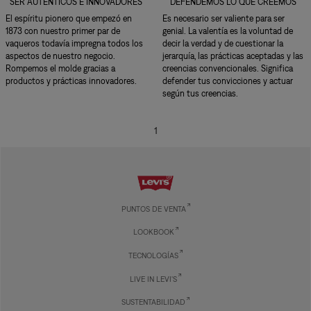
SER AUTÉNTICOS E INNOVADORES
DEFENDEMOS LO QUE CREEMOS
El espíritu pionero que empezó en
Es necesario ser valiente para ser
1873 con nuestro primer par de
genial. La valentía es la voluntad de
vaqueros todavía impregna todos los
decir la verdad y de cuestionar la
aspectos de nuestro negocio.
jerarquía, las prácticas aceptadas y las
Rompemos el molde gracias a
creencias convencionales. Significa
productos y prácticas innovadores.
defender tus convicciones y actuar
según tus creencias.
1
PUNTOS DE VENTA
LOOKBOOK
TECNOLOGÍAS
LIVE IN LEVI'S
SUSTENTABILIDAD