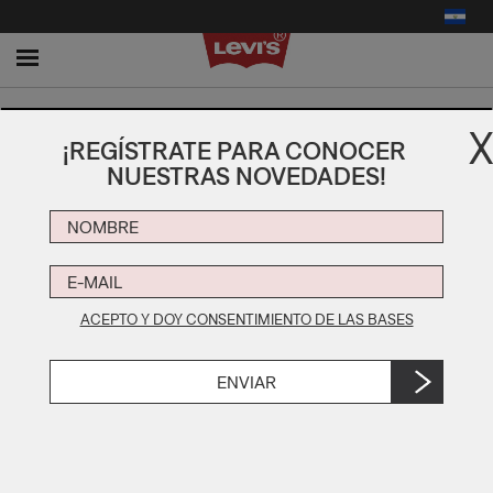
NUESTRA EMPRESA
Toggle
navigation
ACERCA DE LEVI STRAUSS & CO.
X
¡REGÍSTRATE PARA CONOCER
HISTORIA Y LEGADO
NUESTRAS NOVEDADES!
MADE OF PROGRESS
ACERCA DE LEVI STRAUSS &
CO.
ACEPTO Y DOY CONSENTIMIENTO DE LAS BASES