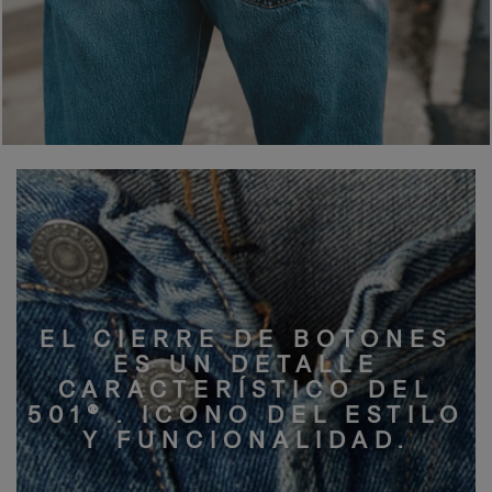
EL CIERRE DE BOTONES
ES UN DETALLE
CARACTERÍSTICO DEL
501® . ICONO DEL ESTILO
Y FUNCIONALIDAD.