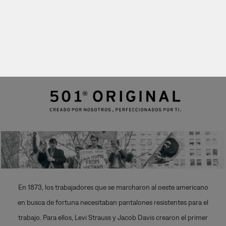
501®
501®
501® CT
501®
ORIGINAL
SKINNY
SHORTS
En 1873, los trabajadores que se marcharon al oeste americano
en busca de fortuna necesitaban pantalones resistentes para el
trabajo. Para ellos, Levi Strauss y Jacob Davis crearon el primer