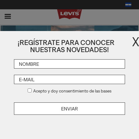
Toggle
navigation
X
¡REGÍSTRATE PARA CONOCER
NUESTRAS NOVEDADES!
Acepto y doy consentimiento de las bases
TENEMOS LA MISIÓN
DE CAMBIAR
LA INDUSTRIA DE LA