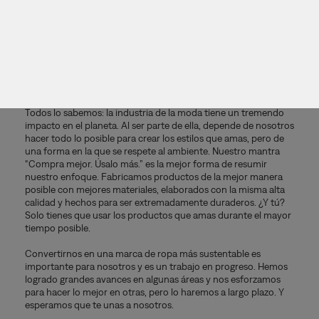
MODA.
PARA UN MUNDO
MEJOR.
Todos lo sabemos: la industria de la moda tiene un tremendo
impacto en el planeta. Al ser parte de ella, depende de nosotros
hacer todo lo posible para crear los estilos que amas, pero de
una forma en la que se respete al ambiente. Nuestro mantra
“Compra mejor. Úsalo más.” es la mejor forma de resumir
nuestro enfoque. Fabricamos productos de la mejor manera
posible con mejores materiales, elaborados con la misma alta
calidad y hechos para ser extremadamente duraderos. ¿Y tú?
Solo tienes que usar los productos que amas durante el mayor
tiempo posible.
Convertirnos en una marca de ropa más sustentable es
importante para nosotros y es un trabajo en progreso. Hemos
logrado grandes avances en algunas áreas y nos esforzamos
para hacer lo mejor en otras, pero lo haremos a largo plazo. Y
esperamos que te unas a nosotros.