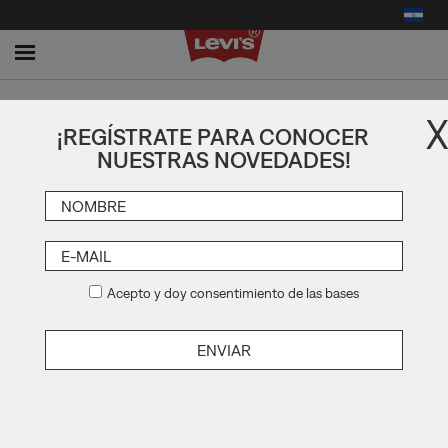
Toggle
navigation
X
JEANS 501®
¡REGÍSTRATE PARA CONOCER
NUESTRAS NOVEDADES!
EL FIT QUE CAMBIÓ LA HISTORIA
Acepto y doy consentimiento de las bases