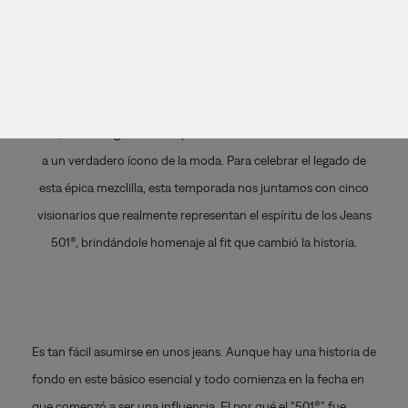
Los Jeans Levi’s® 501® cambiaron la historia. Creado hace 149
años, este fit legendario ha pasado de ser un uniforme utilitario
a un verdadero ícono de la moda. Para celebrar el legado de
esta épica mezclilla, esta temporada nos juntamos con cinco
visionarios que realmente representan el espíritu de los Jeans
501®, brindándole homenaje al fit que cambió la historia.
Es tan fácil asumirse en unos jeans. Aunque hay una historia de
fondo en este básico esencial y todo comienza en la fecha en
que comenzó a ser una influencia. El por qué el “501®” fue