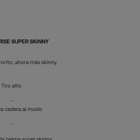
RISE SUPER SKINNY
vorito, ahora más skinny.
Tiro alto
-
la cadera al muslo
-
la pierna super skinny