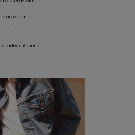
alto. Corte Slim
ierna recta
-
la cadera al muslo