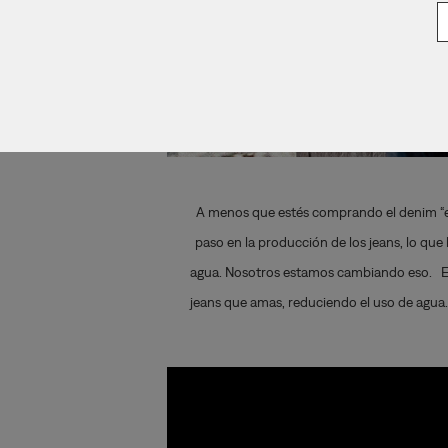
A menos que estés comprando el denim “en
paso en la producción de los jeans, lo qu
agua. Nosotros estamos cambiando eso.
E
jeans que amas, reduciendo el uso de agua. 