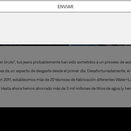
 bruto”, tus jeans probablemente han sido sometidos a un proceso de acab
e les da un aspecto de desgaste desde el primer día. Desafortunadamente, e
n 2011, establecimos más de 20 técnicas de fabricación diferentes Water<L
Hasta ahora hemos ahorrado más de 3 mil millones de litros de agua (y hemo