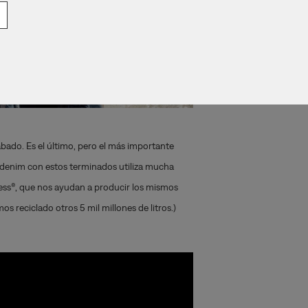
ado. Es el último, pero el más importante
l denim con estos terminados utiliza mucha
ess®, que nos ayudan a producir los mismos
s reciclado otros 5 mil millones de litros.)